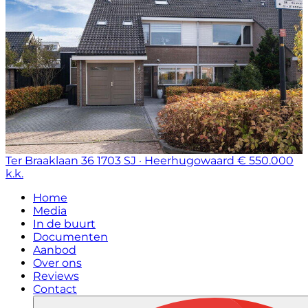
Ter Braaklaan 36
1703 SJ · Heerhugowaard
€ 550.000
k.k.
Home
Media
In de buurt
Documenten
Aanbod
Over ons
Reviews
Contact