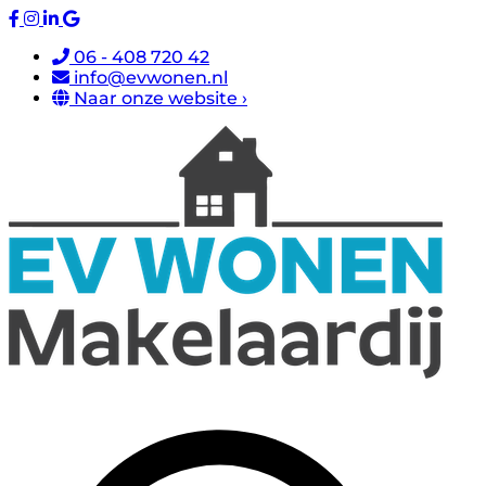
06 - 408 720 42
info@evwonen.nl
Naar onze website ›