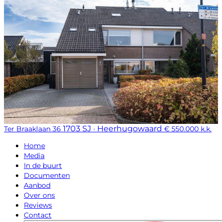
1703 SJ · Heerhugowaard
Ter Braaklaan 36
€ 550.000 k.k.
Home
Media
In de buurt
Documenten
Aanbod
Over ons
Reviews
Contact