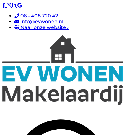
06 - 408 720 42
info@evwonen.nl
Naar onze website ›