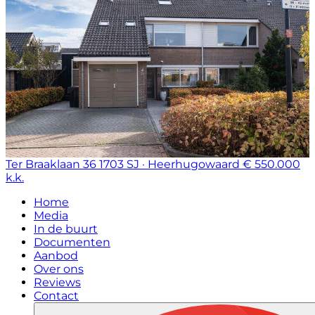
Ter Braaklaan 36
1703 SJ · Heerhugowaard
€ 550.000
k.k.
Home
Media
In de buurt
Documenten
Aanbod
Over ons
Reviews
Contact