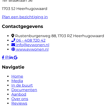
Ter Braaklaan 36
1703 SJ Heerhugowaard
Plan een bezichtiging in
Contactgegevens
Rustenburgerweg 88, 1703 RZ Heerhugowaard
06 - 408 720 42
info@evwonen.nl
www.evwonen.nl
Navigatie
Home
Media
In de buurt
Documenten
Aanbod
Over ons
Reviews